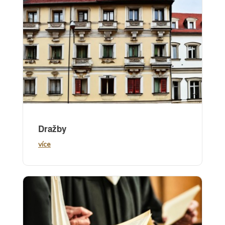
Dražby
více