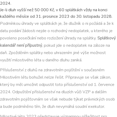
2024.
Je-li dluh vyšší než 50 000 Kč, v 60 splátkách vždy na konci
každého měsíce od 31. prosince 2023 do 30. listopadu 2028.
Podmínkou úhrady ve splátkách je, že dlužník o ni požádá a že k
datu podání žádosti nejde o rozhodný nedoplatek, u kterého je
povoleno posečkání nebo rozložení úhrady na splátky.
Splátkový
kalendář není přípustný
, pokud jde o nedoplatek na záloze na
daň. Zpožděním splátky nebo uhrazením jiné výše možnost
využití milostivého léta u daného dluhu zaniká.
Příslušenství z dluhů na zdravotním pojištění v současném
Milostivém létu bohužel nelze řešit. Připravuje se však zákon,
který by měl umožnit odpustit toto příslušenství od 1. července
2024. Odpuštění příslušenství na dluzích vůči VZP a dalším
zdravotním pojišťovnám se však nebude týkat právnických osob
a bude podmíněno tím, že dluh nevymáhá soudní exekutor.
Milostivé léto 2023 představuje významnou příležitost pro