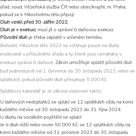
úřad, soud, Vězeňská služba ČR nebo obec/kraj/hl. m. Praha,
pokud se k Milostivému létu připojí.
Dluh vznikl před 30. zářím 2022
.
Dluh je v exekuci
, musí jít o správní či daňovou exekuci.
Původní dluh
je třeba zaplatit v určeném termínu.
Bohužel, Milostivé léto 2023 se vztahuje pouze na dluhy
evidované u příslušného úřadu a ty, které jsou vymáhány v
exekuci správní či daňové.
Zákon umožňuje splatit původní dluh
buď jednorázově od 1. července do 30. listopadu 2023, nebo ve
splátkách, pokud původní dluh přesahuje 5 000 Kč.
Splátkový kalendář je ze zákona stanoven takto:
U daňových nedoplatků se splácí ve 12 splátkách vždy na konci
každého měsíce od 30. listopadu 2023 do 31. října 2024.
U dluhu na sociálním pojištění se splácí:
Je-li dluh nižší nebo roven 50 000 Kč, ve 12 splátkách vždy na
konci každého měsíce od 31. prosince 2023 do 30. listopadu