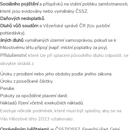
Sociálního pojištění
a příspěvků na státní politiku zaměstnanosti,
které jsou evidovány nebo vymáhány ČSSZ.
Daňových nedoplatků
.
Dluhů vůči soudům
a Vězeňské správě ČR (tzv. justiční
pohledávky).
Jiných dluhů
vymáhaných územní samosprávou, pokud se k
Milostivému létu připojí (např. místní poplatky za psy).
Příslušenství
, které lze při splacení původního dluhu odpustit, se
obvykle skládá z:
Úroku z prodlení nebo jeho obdoby podle jiného zákona.
Úroku z posečkané částky.
Penále.
Pokuty za opožděné placení daně.
Nákladů řízení včetně exekučních nákladů.
Existuje několik podmínek, které musí být splněny, aby se na
Vás Milostivé léto 2023 vztahovalo:
Oprávněným (věřitelem)
je ČSSZ/OSSZ, Finanční úřad, Celní