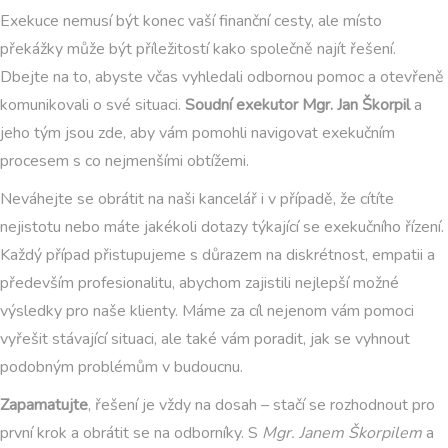
Exekuce nemusí být konec vaší finanční cesty, ale místo
překážky může být příležitostí kako společně najít řešení.
Dbejte na to, abyste včas vyhledali odbornou pomoc a otevřeně
komunikovali o své situaci.
Soudní exekutor Mgr. Jan Škorpil
a
jeho tým jsou zde, aby vám pomohli navigovat exekučním
procesem s co nejmenšími obtížemi.
Neváhejte se obrátit na naši kancelář i v případě, že cítíte
nejistotu nebo máte jakékoli dotazy týkající se exekučního řízení.
Každý případ přistupujeme s důrazem na diskrétnost, empatii a
především profesionalitu, abychom zajistili nejlepší možné
výsledky pro naše klienty. Máme za cíl nejenom vám pomoci
vyřešit stávající situaci, ale také vám poradit, jak se vyhnout
podobným problémům v budoucnu.
Zapamatujte
, řešení je vždy na dosah – stačí se rozhodnout pro
první krok a obrátit se na odborníky. S
Mgr. Janem Škorpilem
a