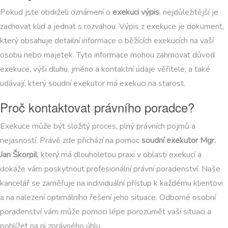
Pokud jste obdrželi oznámení o
exekuci výpis
, nejdůležitější je
zachovat klid a jednat s rozvahou. Výpis z exekuce je dokument,
který obsahuje detailní informace o běžících exekucích na vaší
osobu nebo majetek. Tyto informace mohou zahrnovat důvod
exekuce, výši dluhu, jméno a kontaktní údaje věřitele, a také
udávají, který soudní exekutor má exekuci na starost.
Proč kontaktovat právního poradce?
Exekuce může být složitý proces, plný právních pojmů a
nejasností. Právě zde přichází na pomoc
soudní exekutor Mgr.
Jan Škorpil
, který má dlouholetou praxi v oblasti exekucí a
dokáže vám poskytnout profesionální právní poradenství. Naše
kancelář se zaměřuje na individuální přístup k každému klientovi
a na nalezení optimálního řešení jeho situace. Odborné osobní
poradenství vám může pomoci lépe porozumět vaší situaci a
pohlížet na ni zprávného úhlu.