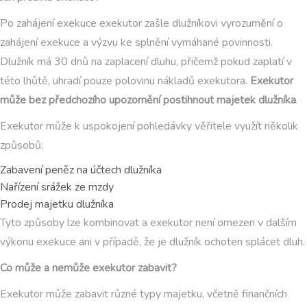
Po zahájení exekuce exekutor zašle dlužníkovi vyrozumění o
zahájení exekuce a výzvu ke splnění vymáhané povinnosti.
Dlužník má 30 dnů na zaplacení dluhu, přičemž pokud zaplatí v
této lhůtě, uhradí pouze polovinu nákladů exekutora.
Exekutor
může bez předchozího upozornění postihnout majetek dlužníka
.
Exekutor může k uspokojení pohledávky věřitele využít několik
způsobů:
Zabavení peněz na účtech dlužníka
Nařízení srážek ze mzdy
Prodej majetku dlužníka
Tyto způsoby lze kombinovat a exekutor není omezen v dalším
výkonu exekuce ani v případě, že je dlužník ochoten splácet dluh.
Co může a nemůže exekutor zabavit?
Exekutor může zabavit různé typy majetku, včetně finančních