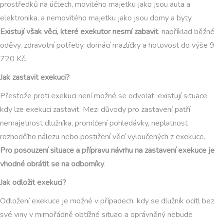
prostředků na účtech, movitého majetku jako jsou auta a
elektronika, a nemovitého majetku jako jsou domy a byty.
Existují však věci, které exekutor nesmí zabavit
, například běžné
oděvy, zdravotní potřeby, domácí mazlíčky a hotovost do výše 9
720 Kč.
Jak zastavit exekuci?
Přestože proti exekuci není možné se odvolat, existují situace,
kdy lze exekuci zastavit. Mezi důvody pro zastavení patří
nemajetnost dlužníka, promlčení pohledávky, neplatnost
rozhodčího nálezu nebo postižení věcí vyloučených z exekuce.
Pro posouzení situace a přípravu návrhu na zastavení exekuce je
vhodné obrátit se na odborníky
.
Jak odložit exekuci?
Odložení exekuce je možné v případech, kdy se dlužník ocitl bez
své viny v mimořádně obtížné situaci a oprávněný nebude